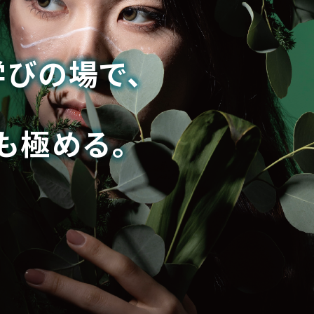
びの場で、
びの場で、
も極める。
も極める。