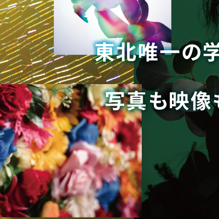
東北唯一の学
東北唯一の学
写真も映像
写真も映像