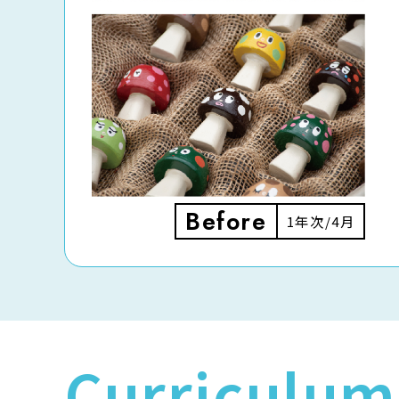
Before
1年次/4月
Curriculum