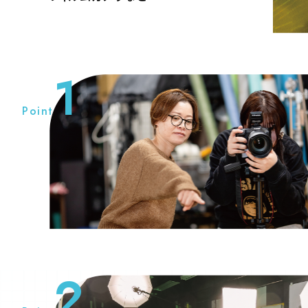
1
Point
2