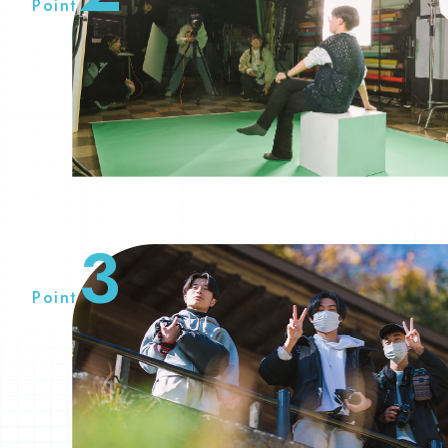
Point
3
Point